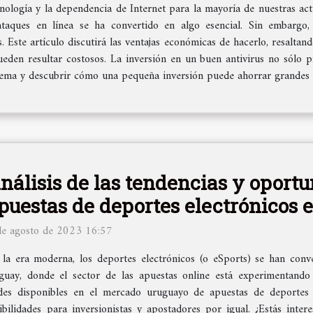
nología y la dependencia de Internet para la mayoría de nuestras act
ataques en línea se ha convertido en algo esencial. Sin embarg
. Este artículo discutirá las ventajas económicas de hacerlo, resalta
eden resultar costosos. La inversión en un buen antivirus no sólo p
tema y descubrir cómo una pequeña inversión puede ahorrar grandes c
nálisis de las tendencias y oportu
puestas de deportes electrónicos
de agosto de 2023 16:57
 la era moderna, los deportes electrónicos (o eSports) se han conve
ay, donde el sector de las apuestas online está experimentando u
des disponibles en el mercado uruguayo de apuestas de deportes 
ilidades para inversionistas y apostadores por igual. ¿Estás int