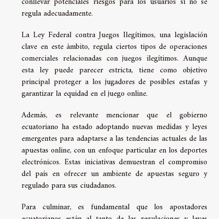
conllevar potenciales riesgos para los usuarios si no se
regula adecuadamente.
La Ley Federal contra Juegos Ilegítimos, una legislación
clave en este ámbito, regula ciertos tipos de operaciones
comerciales relacionadas con juegos ilegítimos. Aunque
esta ley puede parecer estricta, tiene como objetivo
principal proteger a los jugadores de posibles estafas y
garantizar la equidad en el juego online.
Además, es relevante mencionar que el gobierno
ecuatoriano ha estado adoptando nuevas medidas y leyes
emergentes para adaptarse a las tendencias actuales de las
apuestas online, con un enfoque particular en los deportes
electrónicos. Estas iniciativas demuestran el compromiso
del país en ofrecer un ambiente de apuestas seguro y
regulado para sus ciudadanos.
Para culminar, es fundamental que los apostadores