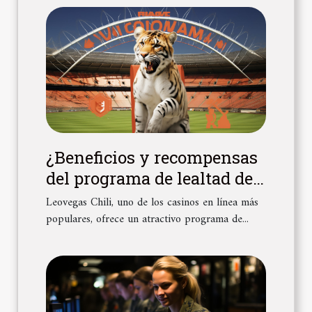
¿Beneficios y recompensas
del programa de lealtad de
Leovegas Chile para
Leovegas Chili, uno de los casinos en línea más
jugadores regulares ?
populares, ofrece un atractivo programa de...