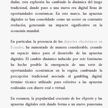
dudas, esta explosión ha cambiado la dinámica del juego
tradicional, dando paso a una nueva era digital llena de
oportunidades económicas. En este marco, las apuestas
digitales se han consolidado como un sector en constante
evolución, generando un impacto significativo en la
economía mundial.
En particular, la presencia de los
deportes electrónicos en
Ecuador
, ha aumentado de manera considerable, creando
un espacio único para el desarrollo de las apuestas
digitales. El cambio dinámico inducido por este fenómeno
ha hecho posible la emergencia de una serie de
oportunidades económicas en la región, cambiando la
percepción tradicional asociada al gambling digital,
término técnico utilizado para referirse a las apuestas
realizadas con dinero real o virtual.
En resumen, la popularidad creciente de los eSports y las
apuestas digitales está dando forma a un nuevo panorama