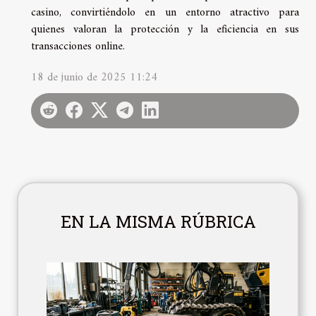
casino, convirtiéndolo en un entorno atractivo para
quienes valoran la protección y la eficiencia en sus
transacciones online.
18 de junio de 2025 11:24
EN LA MISMA RÚBRICA