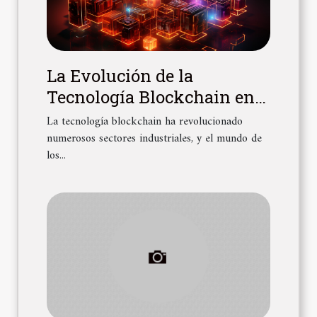
La Evolución de la
Tecnología Blockchain en
el Mundo de los Casinos
La tecnología blockchain ha revolucionado
Online
numerosos sectores industriales, y el mundo de
los...