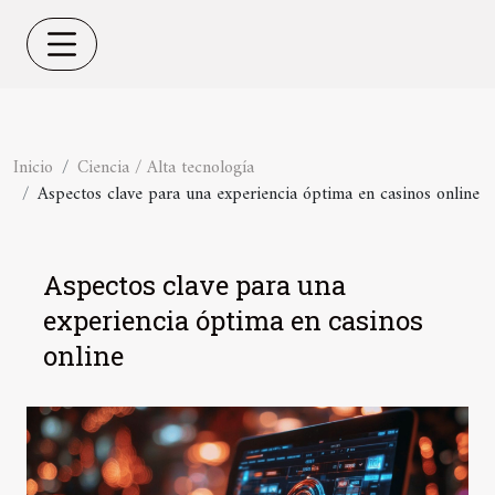
Inicio
Ciencia / Alta tecnología
Aspectos clave para una experiencia óptima en casinos online
Aspectos clave para una
experiencia óptima en casinos
online