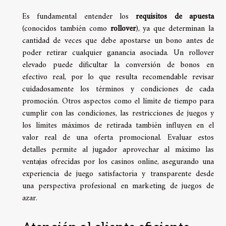
Es fundamental entender los
requisitos de apuesta
(conocidos también como
rollover
), ya que determinan la
cantidad de veces que debe apostarse un bono antes de
poder retirar cualquier ganancia asociada. Un rollover
elevado puede dificultar la conversión de bonos en
efectivo real, por lo que resulta recomendable revisar
cuidadosamente los términos y condiciones de cada
promoción. Otros aspectos como el límite de tiempo para
cumplir con las condiciones, las restricciones de juegos y
los límites máximos de retirada también influyen en el
valor real de una oferta promocional. Evaluar estos
detalles permite al jugador aprovechar al máximo las
ventajas ofrecidas por los casinos online, asegurando una
experiencia de juego satisfactoria y transparente desde
una perspectiva profesional en marketing de juegos de
azar.