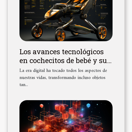
Los avances tecnológicos
en cochecitos de bebé y su
impacto en la comodidad y
La era digital ha tocado todos los aspectos de
seguridad
nuestras vidas, transformando incluso objetos
tan...