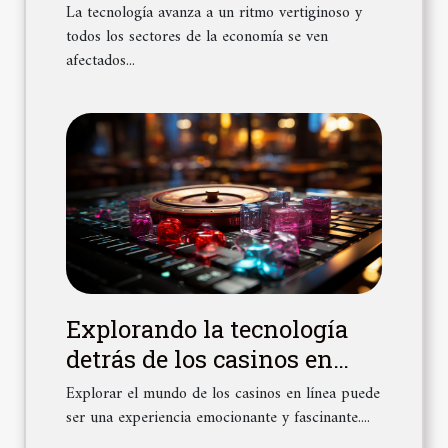
deportivas
La tecnología avanza a un ritmo vertiginoso y
todos los sectores de la economía se ven
afectados...
Explorando la tecnología
detrás de los casinos en
línea: un estudio de caso
Explorar el mundo de los casinos en línea puede
ser una experiencia emocionante y fascinante....