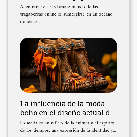
tragaperras online y su
Adentrarse en el vibrante mundo de las
impacto en la experiencia
tragaperras online es sumergirse en un océano
de temas...
de juego
La influencia de la moda
boho en el diseño actual de
calzado
La moda es un reflejo de la cultura y el espíritu
de los tiempos, una expresión de la identidad y...