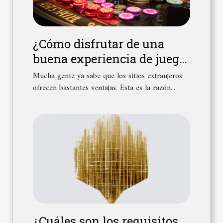
¿Cómo disfrutar de una
buena experiencia de juego
en sitios de apuestas sin
Mucha gente ya sabe que los sitios extranjeros
licencia española?
ofrecen bastantes ventajas. Esta es la razón...
¿Cuáles son los requisitos